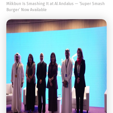
Milkbun Is Smashing It at Al Andalus — ‘Super Smash
Burger’ Now Available